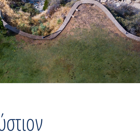
ύστιον