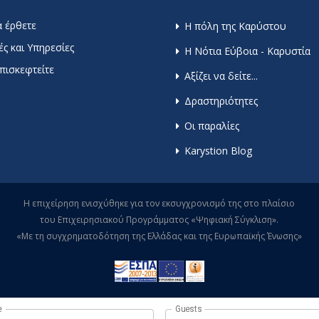
 έρθετε
Η πόλη της Καρύστου
ς και Υπηρεσίες
Η Νότια Εύβοια - Καρυστία
πισκεφτείτε
Αξίζει να δείτε...
Δραστηριότητες
Οι παραλίες
Karystion Blog
Η επιχείρηση ενισχύθηκε για τον εκσυγχρονισμό της στο πλαίσιο
του Επιχειρησιακού Προγράμματος «Ψηφιακή Σύγκλιση».
«Με τη συγχρηματοδότηση της Ελλάδας και της Ευρωπαϊκής Ένωσης»