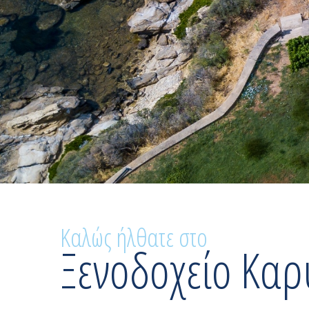
Καλώς ήλθατε στο
Ξενοδοχείο Καρ