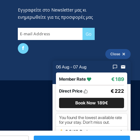
Εγγραφείτε στο Newsletter μας κι
ενημερωθείτε για τις προσφορές μας
Close
06 Aug - 07 Aug
€ 189
Member Rate
Created by
developNET
€ 222
Direct Price
Book Now
189€
You found the lowest available rate
for your stay. Don't miss out.
8.9
/
10
Reviews