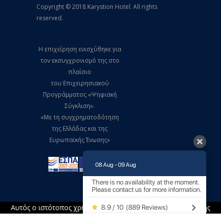
Copyright © 2018 Karystion Hotel. All rights
reserved.
Η επιχείρηση ενισχύθηκε για
τον εκσυγχρονισμό της στο
πλαίσιο
του Επιχειρησιακού
Προγράμματος «Ψηφιακή
Σύγκλιση».
«Με τη συγχρηματοδότηση
της Ελλάδας και της
Ευρωπαϊκής Ένωσης»
08 Aug - 09 Aug
Created by
developNET
There is no availability at the moment.
Please contact us for more information.
Αυτός ο ιστότοπος χρησιμοποιεί cookies για την ανάλυση της
8.9 / 10
(
889 Reviews
)
επισκεψιμότητας. Με τη χρήση αυτού του ιστότοπου αποδέχεστε τη