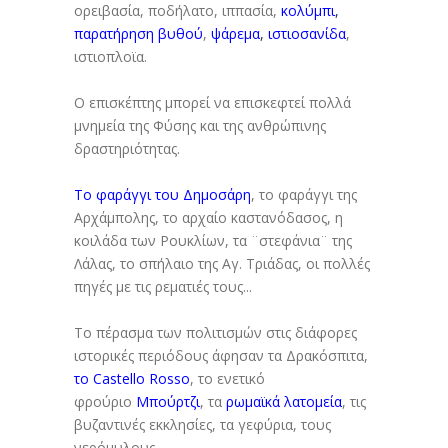
ορειβασία, ποδήλατο, ιππασία,
κολύμπι
,
παρατήρηση βυθού
,
ψάρεμα
,
ιστιοσανίδα
,
ιστιοπλοϊα.
Ο επισκέπτης μπορεί να επισκεφτεί πολλά
μνημεία της Φύσης και της ανθρώπινης
δραστηριότητας.
Το φαράγγι του Δημοσάρη
, το φαράγγι της
Αρχάμπολης, το αρχαίο καστανόδασος, η
κοιλάδα των Ρουκλίων, τα ¨στεφάνια¨ της
Λάλας, το σπήλαιο της Αγ. Τριάδας, οι πολλές
πηγές με τις ρεματιές τους...
Το πέρασμα των πολιτισμών στις διάφορες
ιστορικές περιόδους άφησαν τα Δρακόσπιτα,
το Castello Rosso
, το ενετικό
φρούριο
Μπούρτζι
, τα
ρωμαϊκά λατομεία
, τις
βυζαντινές εκκλησίες, τα γεφύρια, τους
νερόμυλους...