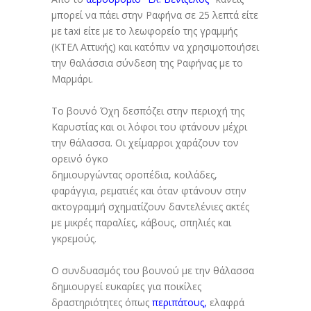
μπορεί να πάει στην Ραφήνα σε 25 λεπτά είτε
με taxi είτε με το λεωφορείο της γραμμής
(ΚΤΕΛ Αττικής) και κατόπιν να χρησιμοποιήσει
την θαλάσσια σύνδεση της Ραφήνας με το
Μαρμάρι.
Το βουνό Όχη δεσπόζει στην περιοχή της
Καρυστίας και οι λόφοι του φτάνουν μέχρι
την θάλασσα. Οι χείμαρροι χαράζουν τον
ορεινό όγκο
δημιουργώντας οροπέδια, κοιλάδες,
φαράγγια, ρεματιές και όταν φτάνουν στην
ακτογραμμή σχηματίζουν δαντελένιες ακτές
με μικρές παραλίες, κάβους, σπηλιές και
γκρεμούς.
Ο συνδυασμός του βουνού με την θάλασσα
δημιουργεί ευκαρίες για ποικίλες
δραστηριότητες όπως
περιπάτους,
ελαφρά