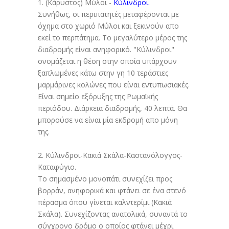
1. (Κάρυστος) Μύλοι -
Κύλινδροι.
Συνήθως, οι περιπατητές μεταφέρονται με
όχημα στο χωριό Μύλοι και ξεκινούν απο
εκεί το περπάτημα. Το μεγαλύτερο μέρος της
διαδρομής είναι ανηφορικό. "Κύλινδροι"
ονομάζεται η θέση στην οποία υπάρχουν
ξαπλωμένες κάτω στην γη 10 τεράστιες
μαρμάρινες κολώνες που είναι εντυπωσιακές.
Είναι σημείο εξόρυξης της Ρωμαϊκής
περιόδου. Διάρκεια διαδρομής, 40 λεπτά. Θα
μπορούσε να είναι μία εκδρομή απο μόνη
της.
2. Κύλινδροι-Κακιά Σκάλα-Καστανόλογγος-
Καταφύγιο.
Το σημασμένο μονοπάτι συνεχίζει προς
βορράν, ανηφορικά και φτάνει σε ένα στενό
πέρασμα όπου γίνεται καλντερίμι (Κακιά
Σκάλα). Συνεχίζοντας ανατολικά, συναντά το
σύγχρονο δρόμο ο οποίος φτάνει μέχρι