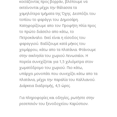
κοιτάζοντας προς βορράν, βλέπουμε να
εκτείνονται μέχρι την θάλασσα τα
χαμηλότερα τμήματα της Όχης. Δεσπόζει του
τοπίου το φαράγγι του Δημοσάρη.
Κατηφορίζουμε απο τον Προφήτη Ηλία προς
το πρώτο διάσελο απο κάτω, το
Πετροκάναλο. Εκεί είναι η είσοδος του
φαραγγιού. Βαδίζουμε κατά μήκος του
χειμάρρου, κάτω απο τα πλατάνια. Φτάνουμε
στην εκκλησία του χωριού Λενωσαίοι. Η
πορεία συνεχίζεται για 1,5 χιλιόμετρα στον
χωματόδρομο του χωριού. Πιο κάτω,
υπάρχει μονοπάτι που συνεχίζει κάτω απο τα
πλατάνια, μέχρι την παραλία του Καλλιανού.
Διάρκεια διαδρομής, 4,5 ώρες.
Για πληροφορίες και οδηγίες, ρωτήστε στην
ρεσεπσιόν του ξενοδοχείου Καρύστιον.